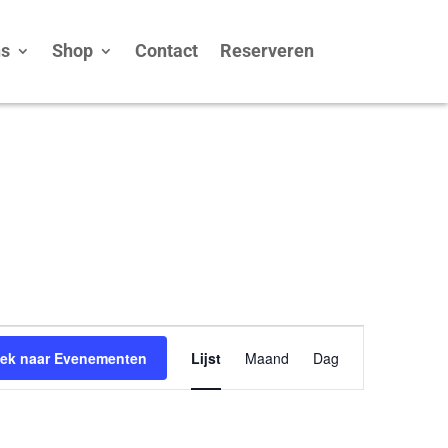
ns
Shop
Contact
Reserveren
Evenement
ek naar Evenementen
Lijst
Maand
Dag
weergaven
navigatie