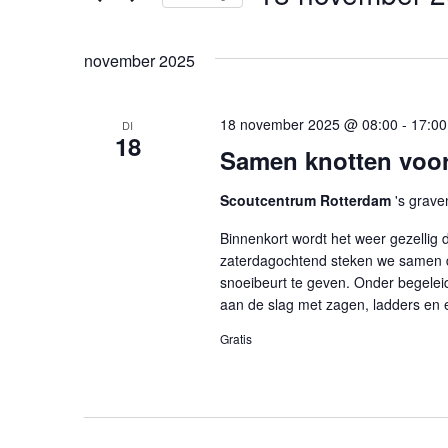
navigatie
Zoek
Selecteer
voor
een
november 2025
Evenementen
datum.
met
keyword.
18 november 2025 @ 08:00
-
17:00
DI
18
Samen knotten voor
Scoutcentrum Rotterdam
's grave
Binnenkort wordt het weer gezellig
zaterdagochtend steken we samen 
snoeibeurt te geven. Onder begelei
aan de slag met zagen, ladders en e
Gratis