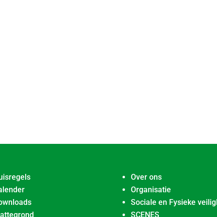
uisregels
Over ons
alender
Organisatie
ownloads
Sociale en Fysieke veilig
lattegrond
SCENES