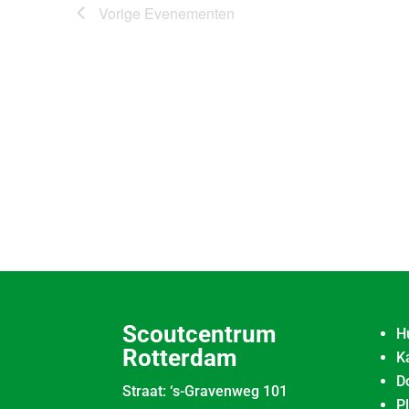
Vorige
Evenementen
Scoutcentrum
H
Rotterdam
K
D
Straat: ‘s-Gravenweg 101
P