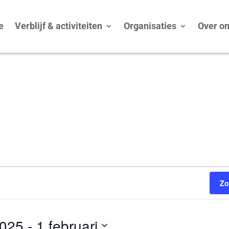
e
Verblijf & activiteiten
Organisaties
Over o
Zo
2025
 - 
1 februari