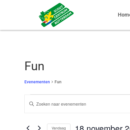
Hom
Fun
Evenementen
Fun
Evenementen
Evenementen
Vul
Zoeken
een
en
keyword
weergeven
18 november 
in.
Vandaag