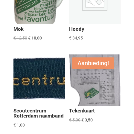
Mok
Hoody
Oorspronkelijke
Huidige
€
12,50
€
10,00
€
34,95
prijs
prijs
was:
is:
€ 12,50.
€ 10,00.
Aanbieding!
Scoutcentrum
Tekenkaart
Rotterdam naamband
Oorspronkelijke
Huidige
€
5,00
€
3,50
€
1,00
prijs
prijs