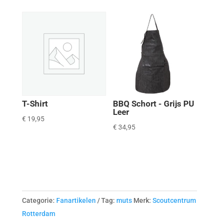
was:
is:
€ 5,00.
€ 3,50.
T-Shirt
BBQ Schort - Grijs PU
Leer
€
19,95
€
34,95
Categorie:
Fanartikelen
Tag:
muts
Merk:
Scoutcentrum
Rotterdam