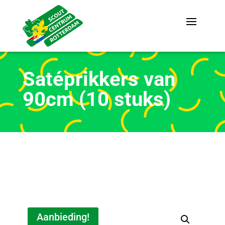
Satéprikkers van
90cm (10 stuks)
Aanbieding!