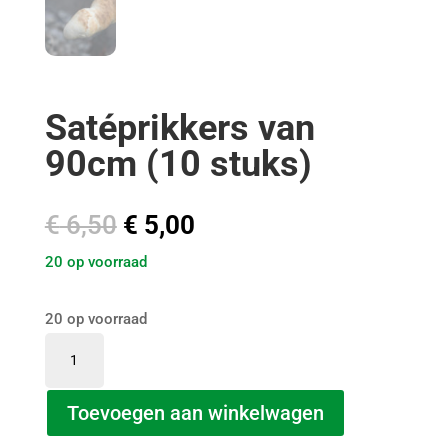
Satéprikkers van
90cm (10 stuks)
Oorspronkelijke
Huidige
€
6,50
€
5,00
prijs
prijs
20 op voorraad
was:
is:
€ 6,50.
€ 5,00.
20 op voorraad
Satéprikkers
van
90cm
Toevoegen aan winkelwagen
(10