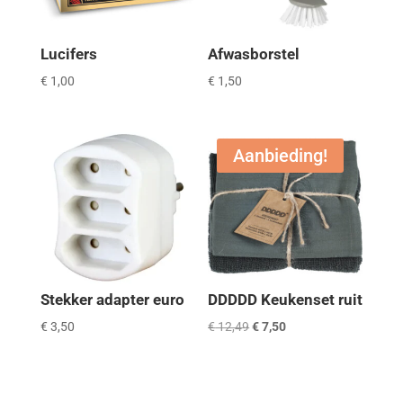
Lucifers
Afwasborstel
€
1,00
€
1,50
Aanbieding!
Stekker adapter euro
DDDDD Keukenset ruit
Oorspronkelijke
Huidige
€
3,50
€
12,49
€
7,50
prijs
prijs
was:
is:
€ 12,49.
€ 7,50.