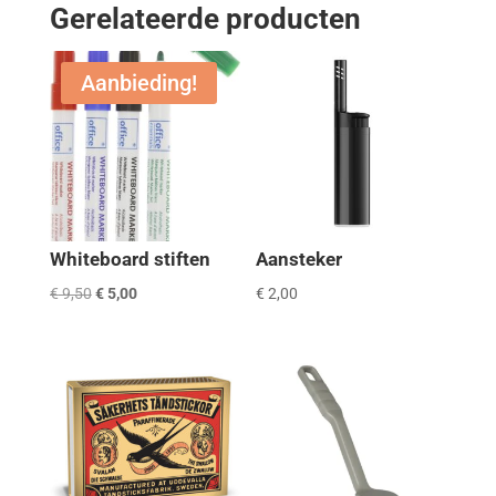
Gerelateerde producten
Aanbieding!
Whiteboard stiften
Aansteker
Oorspronkelijke
Huidige
€
9,50
€
5,00
€
2,00
prijs
prijs
was:
is:
€ 9,50.
€ 5,00.