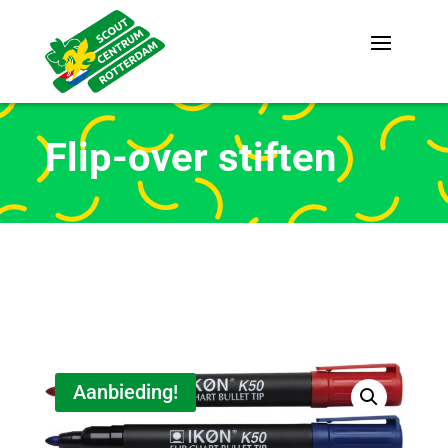
Flip-over stiften
Aanbieding!