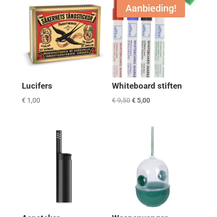
Aanbieding!
Lucifers
Whiteboard stiften
Oorspronkelijke
Huidige
€
1,00
€
9,50
€
5,00
prijs
prijs
was:
is:
€ 9,50.
€ 5,00.