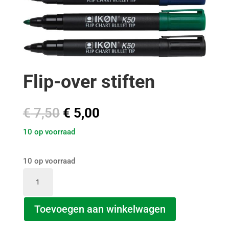
Flip-over stiften
Oorspronkelijke
Huidige
€
7,50
€
5,00
prijs
prijs
10 op voorraad
was:
is:
€ 7,50.
€ 5,00.
10 op voorraad
Flip-
over
stiften
Toevoegen aan winkelwagen
aantal