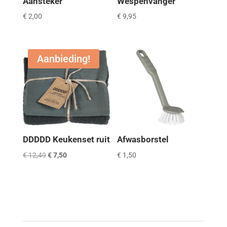
Aansteker
Wespenvanger
€
2,00
€
9,95
Aanbieding!
DDDDD Keukenset ruit
Afwasborstel
Oorspronkelijke
Huidige
€
12,49
€
7,50
€
1,50
prijs
prijs
was:
is:
€ 12,49.
€ 7,50.