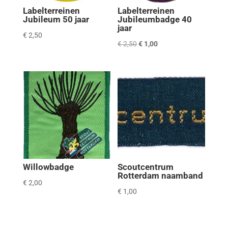
Labelterreinen
Labelterreinen
Jubileum 50 jaar
Jubileumbadge 40
jaar
€
2,50
Oorspronkelijke
Huidige
€
2,50
€
1,00
prijs
prijs
was:
is:
€ 2,50.
€ 1,00.
Willowbadge
Scoutcentrum
Rotterdam naamband
€
2,00
€
1,00