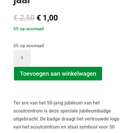
Oorspronkelijke
Huidige
€
2,50
€
1,00
prijs
prijs
55 op voorraad
was:
is:
€ 2,50.
€ 1,00.
55 op voorraad
Scoutcentrum
Rotterdam
Jubileumbadge
Toevoegen aan winkelwagen
50
jaar
aantal
Ter ere van het 50-jarig jubileum van het
scoutcentrum is deze speciale jubileumbadge
uitgebracht. De badge draagt het vertrouwde logo
van het scoutcentrum en staat symbool voor 50