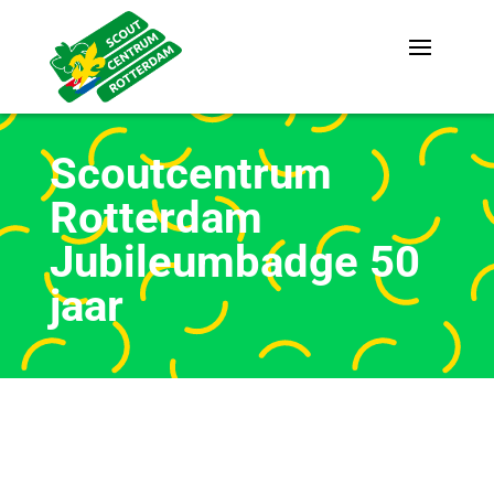
Scoutcentrum
Rotterdam
Jubileumbadge 50
jaar