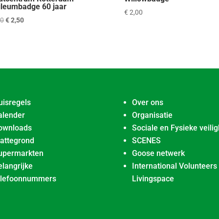
ileumbadge 60 jaar
€
2,00
Oorspronkelijke
Huidige
00
€
2,50
prijs
prijs
was:
is:
€ 3,00.
€ 2,50.
uisregels
Over ons
alender
Organisatie
ownloads
Sociale en Fysieke veilig
lattegrond
SCENES
upermarkten
Goose netwerk
elangrijke
International Volunteers
elefoonnummers
Livingspace