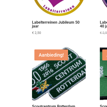
Labelterreinen Jubileum 50
Lab
jaar
40 j
€
2,50
€
2,
Aanbieding!
Scoutcentrum Rotterdam
Sco