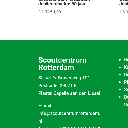
Jubileumbadge 50 jaar
Jub
Oorspronkelijke
Huidige
€
2,50
€
1,00
€
3,
prijs
prijs
was:
is:
€ 2,50.
€ 1,00.
Scoutcentrum
H
Rotterdam
K
D
Straat: ‘s-Gravenweg 101
P
Postcode: 2902 LE
S
Plaats: Capelle aan den IJssel
B
t
E-mail:
info@scoutcentrumrotterdam.
nl