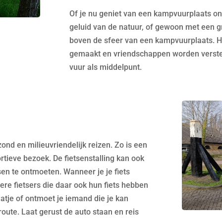
Of je nu geniet van een kampvuurplaats o
geluid van de natuur, of gewoon met een gro
boven de sfeer van een kampvuurplaats. H
gemaakt en vriendschappen worden verster
vuur als middelpunt.
nd en milieuvriendelijk reizen. Zo is een
ortieve bezoek.
De fietsenstalling kan ook
n te ontmoeten. Wanneer je je fiets
ere fietsers die daar ook hun fiets hebben
atje of ontmoet je iemand die je kan
route.
Laat gerust de auto staan en reis