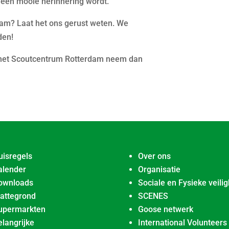
een mooie herinnering wordt.
team? Laat het ons gerust weten. We
den!
p het Scoutcentrum Rotterdam neem dan
uisregels
Over ons
alender
Organisatie
ownloads
Sociale en Fysieke veilig
lattegrond
SCENES
upermarkten
Goose netwerk
elangrijke
International Volunteers