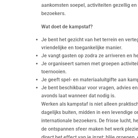
aankomsten soepel, activiteiten gezellig en bl
bezoekers.
Wat doet de kampstaf?
Je bent het gezicht van het terrein en ver
vriendelijke en toegankelijke manier.
Je vangt gasten op zodra ze arriveren en h
Je organiseert samen met groepen activitei
toernooien.
Je geeft spel- en materiaaluitgifte aan ka
Je bent beschikbaar voor vragen, advies en 
avonds laat wanneer dat nodig is.
Werken als kampstaf is niet alleen praktisc
dagelijks buiten, midden in een levendige 
internationale bezoekers. De frisse lucht, 
de ontspannen sfeer maken het werk plezieri
direct het effect van je inzet: blije groepen