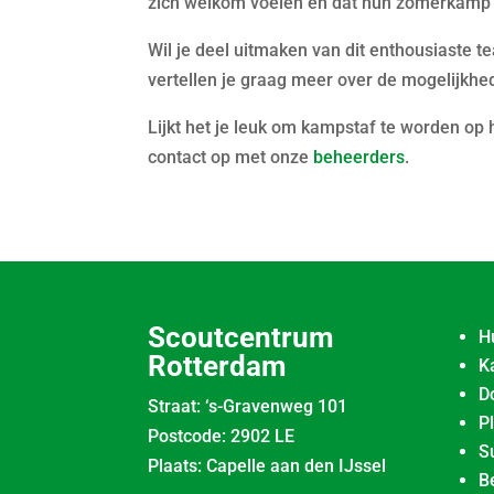
zich welkom voelen en dat hun zomerkamp 
Wil je deel uitmaken van dit enthousiaste 
vertellen je graag meer over de mogelijkhe
Lijkt het je leuk om kampstaf te worden o
contact op met onze
beheerders
.
Scoutcentrum
H
Rotterdam
K
D
Straat: ‘s-Gravenweg 101
P
Postcode: 2902 LE
S
Plaats: Capelle aan den IJssel
B