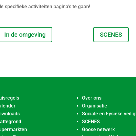
specifieke activiteiten pagina's te gaan!
In de omgeving
SCENES
uisregels
Over ons
alender
Organisatie
ownloads
Sociale en Fysieke veilig
lattegrond
SCENES
upermarkten
Goose netwerk