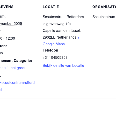
GEVENS
LOCATIE
ORGANISAT
um:
Scoutcentrum Rotterdam
Scoutcentrum
ovember 2025
's gravenweg 101
Capelle aan den IJssel
,
:
2902LE
Netherlands
+
0 - 12:30
Google Maps
ten:
Telefoon
is
+31104505358
nement Categorie:
Bekijk de site van Locatie
ken in het groen
:
.scoutcentrumrotterd
nl