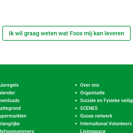
Ik wil graag weten wat Foox mij kan leveren
uisregels
Over ons
alender
Organisatie
ownloads
Sociale en Fysieke veilig
lattegrond
SCENES
upermarkten
Goose netwerk
elangrijke
International Volunteers
elefoonnummers
Livingspace