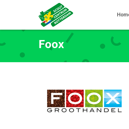
Hom
Foox