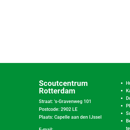
Scoutcentrum
H
Rotterdam
K
D
Straat: ‘s-Gravenweg 101
P
Postcode: 2902 LE
S
Plaats: Capelle aan den IJssel
B
t
E-mail: