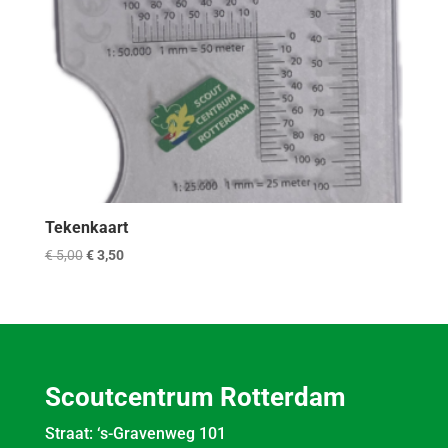
Tekenkaart
Oorspronkelijke
Huidige
€
5,00
€
3,50
prijs
prijs
was:
is:
€ 5,00.
€ 3,50.
Scoutcentrum Rotterdam
Straat: ‘s-Gravenweg 101