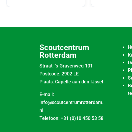
Scoutcentrum
H
Rotterdam
K
D
Straat: ‘s-Gravenweg 101
P
Postcode: 2902 LE
S
Plaats: Capelle aan den IJssel
B
t
E-mail:
info@scoutcentrumrotterdam.
nl
Telefoon:
+31 (0)10 450 53 58