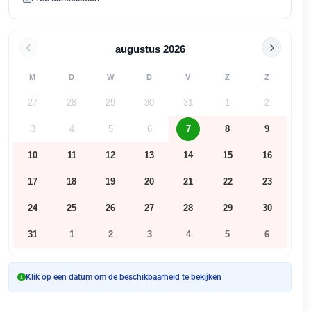
augustus
2026
M
D
W
D
V
Z
Z
27
28
29
30
31
1
2
3
4
5
6
7
8
9
10
11
12
13
14
15
16
17
18
19
20
21
22
23
24
25
26
27
28
29
30
31
1
2
3
4
5
6
Klik op een datum om de beschikbaarheid te bekijken