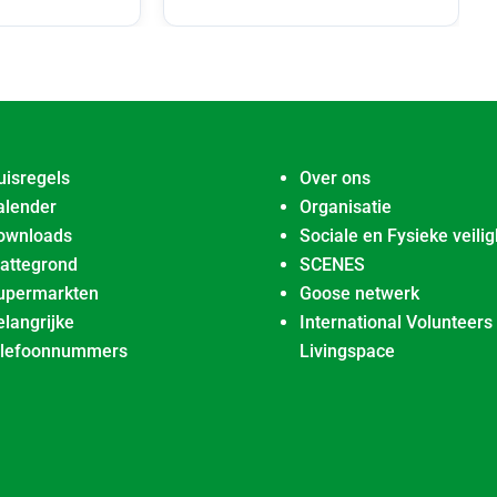
uisregels
Over ons
alender
Organisatie
ownloads
Sociale en Fysieke veilig
lattegrond
SCENES
upermarkten
Goose netwerk
elangrijke
International Volunteers
elefoonnummers
Livingspace