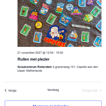
21 november 2027 @ 12:00
-
15:00
Ruilen met plezier
Scoutcentrum Rotterdam
's gravenweg 101, Capelle aan den
IJssel, Netherlands
Vandaag
Volgende
Evenementen
Vorige
Eveneme
Abonneer op kalender