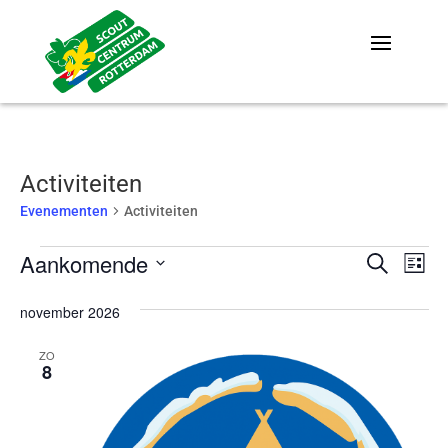
Activiteiten
Evenementen
Activiteiten
Evenementen
Evene
Ev
Aankomende
Zoeken
Lijst
we
Zoeke
Selecteer
nav
november 2026
en
een
weerg
datum.
ZO
8
naviga