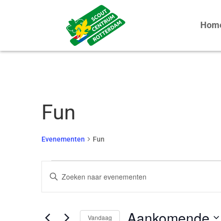
Hom
Fun
Evenementen
Fun
Evenementen
Evenementen
Vul
Zoeken
een
en
keyword
weergeven
Aankomende
in.
Vandaag