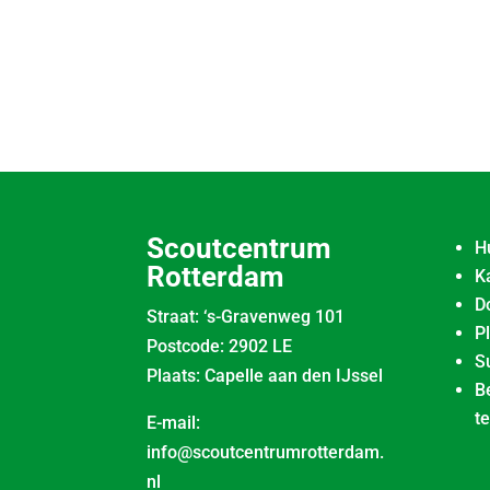
Scoutcentrum
H
Rotterdam
K
D
Straat: ‘s-Gravenweg 101
P
Postcode: 2902 LE
S
Plaats: Capelle aan den IJssel
B
t
E-mail:
info@scoutcentrumrotterdam.
nl