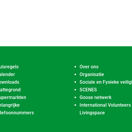
uisregels
Over ons
alender
Organisatie
ownloads
Sociale en Fysieke veilig
lattegrond
SCENES
upermarkten
Goose netwerk
elangrijke
International Volunteers
elefoonnummers
Livingspace