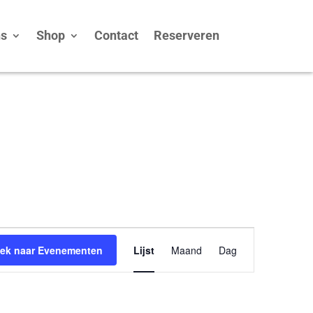
ns
Shop
Contact
Reserveren
Evenement
ek naar Evenementen
Lijst
Maand
Dag
weergaven
navigatie