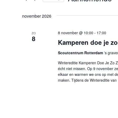
navigatie
Zoek
Selecteer
voor
een
november 2026
Evenementen
datum.
met
keyword.
8 november @ 10:00
-
17:00
ZO
8
Kamperen doe je zo!
Scoutcentrum Rotterdam
's grave
Wintereditie Kamperen Doe Je Zo Z
écht niet missen. Op 9 november zet
elkaar en warmen we ons op met de
maken. Tijdens de Wintereditie van